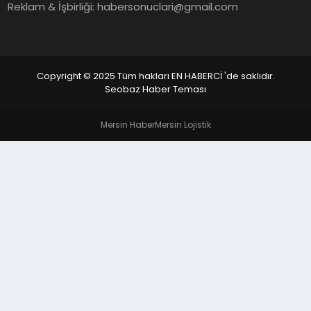
EKONOMI
Reklam & İşbirliği:
habersonuclari@gmail.com
EĞITIM
SIYASET
Copyright © 2025 Tüm hakları EN HABERCİ 'de saklıdır.
Seobaz Haber Teması
Mersin Haber
Mersin Lojistik