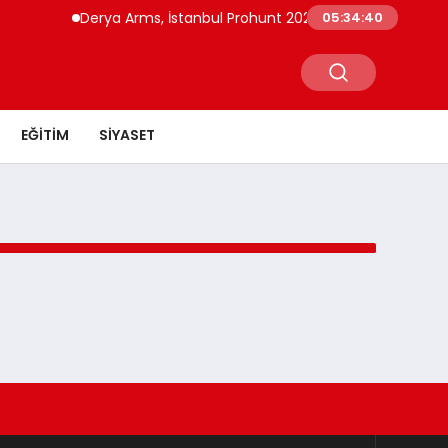
Derya Arms, İstanbul Prohunt 2026’da yeni nesil ürünle
05:34:40
EĞITIM
SIYASET