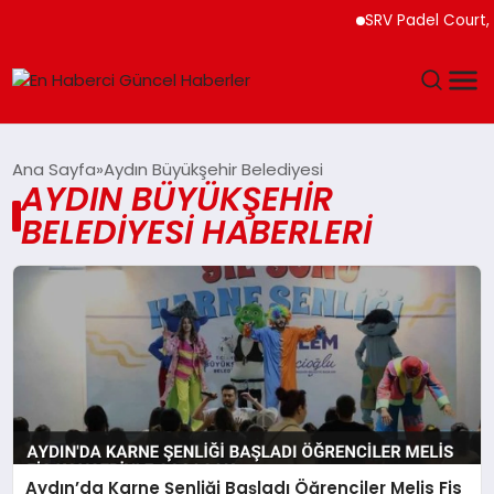
SRV Padel Court, T
GÜNDEM
Ana Sayfa
Aydın Büyükşehir Belediyesi
AYDIN BÜYÜKŞEHIR
SPOR
BELEDIYESI HABERLERI
SAĞLIK
TEKNOLOJI
MAGAZIN
DÜNYA
Aydın’da Karne Şenliği Başladı Öğrenciler Melis Fis