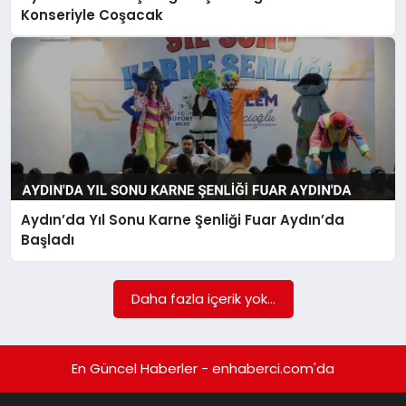
EKONOMI
Konseriyle Coşacak
EĞITIM
SIYASET
Aydın’da Yıl Sonu Karne Şenliği Fuar Aydın’da
Başladı
Daha fazla içerik yok...
En Güncel Haberler - enhaberci.com'da