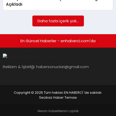
EKONOMI
Açıkladı
EĞITIM
Daha fazla içerik yok...
SIYASET
En Güncel Haberler - enhaberci.com'da
Reklam & İşbirliği:
habersonuclari@gmail.com
Copyright © 2025 Tüm hakları EN HABERCİ 'de saklıdır.
Seobaz Haber Teması
Mersin Haber
Mersin Lojistik