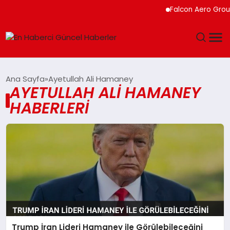
Falcon Aero Group,
GÜNDEM
Ana Sayfa
Ayetullah Ali Hamaney
AYETULLAH ALI HAMANEY
SPOR
HABERLERI
SAĞLIK
TEKNOLOJI
MAGAZIN
DÜNYA
Trump İran Lideri Hamaney ile Görülebileceğini