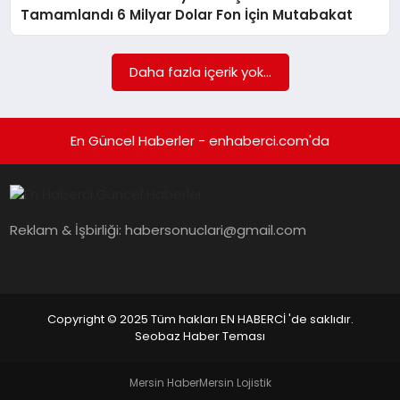
EKONOMI
Tamamlandı 6 Milyar Dolar Fon İçin Mutabakat
EĞITIM
Daha fazla içerik yok...
SIYASET
En Güncel Haberler - enhaberci.com'da
Reklam & İşbirliği:
habersonuclari@gmail.com
Copyright © 2025 Tüm hakları EN HABERCİ 'de saklıdır.
Seobaz Haber Teması
Mersin Haber
Mersin Lojistik