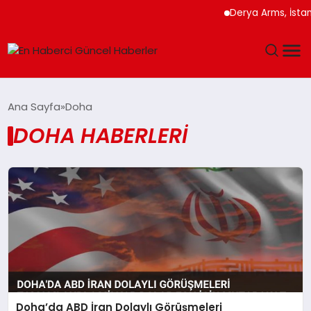
Derya Arms, İstanb
GÜNDEM
Ana Sayfa
Doha
DOHA HABERLERI
SPOR
SAĞLIK
TEKNOLOJI
MAGAZIN
DÜNYA
Doha’da ABD İran Dolaylı Görüşmeleri