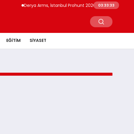
Derya Arms, İstanbul Prohunt 2026’da yeni nesil ürünle
03:33:33
EĞITIM
SIYASET