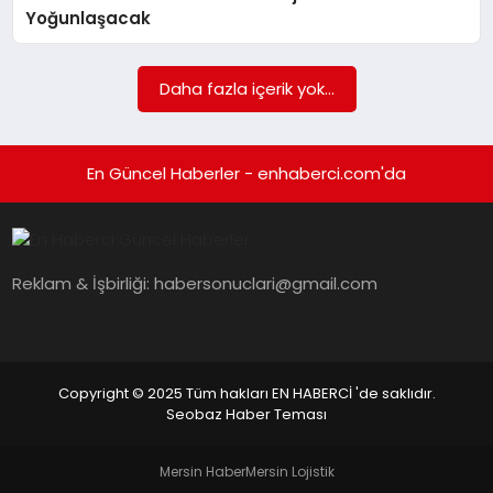
EKONOMI
Yoğunlaşacak
EĞITIM
Daha fazla içerik yok...
SIYASET
En Güncel Haberler - enhaberci.com'da
Reklam & İşbirliği:
habersonuclari@gmail.com
Copyright © 2025 Tüm hakları EN HABERCİ 'de saklıdır.
Seobaz Haber Teması
Mersin Haber
Mersin Lojistik