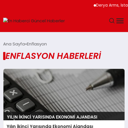
Derya Arms, İstan
GÜNDEM
Ana Sayfa
Enflasyon
ENFLASYON HABERLERI
SPOR
SAĞLIK
TEKNOLOJI
MAGAZIN
DÜNYA
Yılın İkinci Yarısında Ekonomi Ajandası