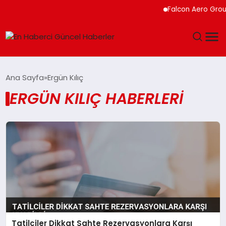
Falcon Aero Group,
GÜNDEM
Ana Sayfa
Ergün Kılıç
ERGÜN KILIÇ HABERLERI
SPOR
SAĞLIK
TEKNOLOJI
MAGAZIN
DÜNYA
Tatilciler Dikkat Sahte Rezervasyonlara Karşı