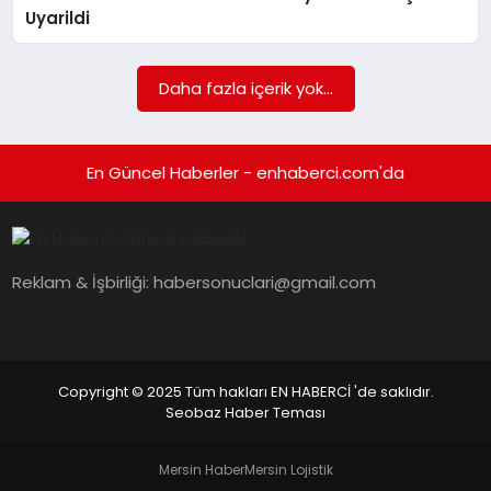
EKONOMI
Uyarildi
EĞITIM
Daha fazla içerik yok...
SIYASET
En Güncel Haberler - enhaberci.com'da
Reklam & İşbirliği:
habersonuclari@gmail.com
Copyright © 2025 Tüm hakları EN HABERCİ 'de saklıdır.
Seobaz Haber Teması
Mersin Haber
Mersin Lojistik