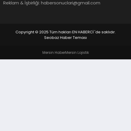
EKONOMI
Reklam & İşbirliği:
habersonuclari@gmail.com
EĞITIM
SIYASET
Copyright © 2025 Tüm hakları EN HABERCİ 'de saklıdır.
Seobaz Haber Teması
Mersin Haber
Mersin Lojistik