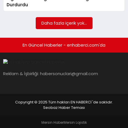
EKONOMI
Durdurdu
EĞITIM
Daha fazla içerik yok...
SIYASET
En Güncel Haberler - enhaberci.com'da
Reklam & İşbirliği:
habersonuclari@gmail.com
Copyright © 2025 Tüm hakları EN HABERCİ 'de saklıdır.
Seobaz Haber Teması
Mersin Haber
Mersin Lojistik