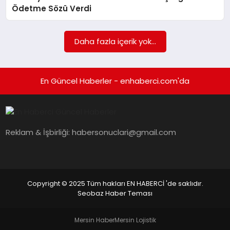
EKONOMI
Ödetme Sözü Verdi
EĞITIM
Daha fazla içerik yok...
SIYASET
En Güncel Haberler - enhaberci.com'da
Reklam & İşbirliği:
habersonuclari@gmail.com
Copyright © 2025 Tüm hakları EN HABERCİ 'de saklıdır.
Seobaz Haber Teması
Mersin Haber
Mersin Lojistik