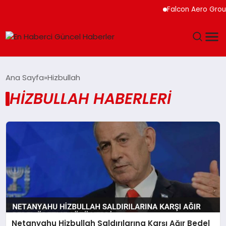
Falcon Aero Group,
GÜNDEM
Ana Sayfa
Hizbullah
HIZBULLAH HABERLERI
SPOR
SAĞLIK
TEKNOLOJI
MAGAZIN
DÜNYA
Netanyahu Hizbullah Saldırılarına Karşı Ağır Bedel