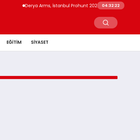
Derya Arms, İstanbul Prohunt 2026’da yeni nesil ürünle
04:32:22
EĞITIM
SIYASET