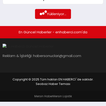
EKONOMI
EĞITIM
Yükleniyor...
SIYASET
En Güncel Haberler - enhaberci.com'da
Reklam & İşbirliği:
habersonuclari@gmail.com
Copyright © 2025 Tüm hakları EN HABERCİ 'de saklıdır.
Seobaz Haber Teması
Mersin Haber
Mersin Lojistik