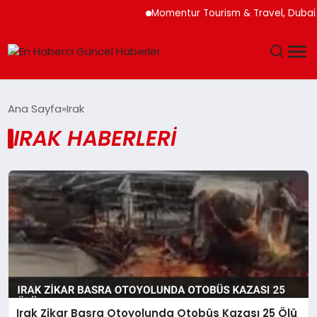
Momentur Tourism & Travel, Dubai 
GÜNDEM
Ana Sayfa
Irak
IRAK HABERLERI
SPOR
SAĞLIK
TEKNOLOJI
MAGAZIN
DÜNYA
Irak Zikar Basra Otoyolunda Otobüs Kazası 25 Ölü