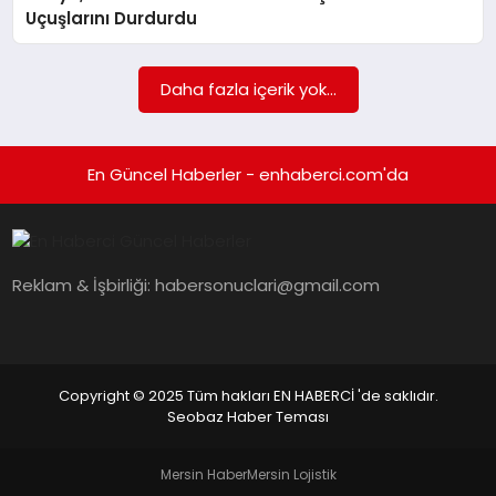
EKONOMI
Uçuşlarını Durdurdu
EĞITIM
Daha fazla içerik yok...
SIYASET
En Güncel Haberler - enhaberci.com'da
Reklam & İşbirliği:
habersonuclari@gmail.com
Copyright © 2025 Tüm hakları EN HABERCİ 'de saklıdır.
Seobaz Haber Teması
Mersin Haber
Mersin Lojistik