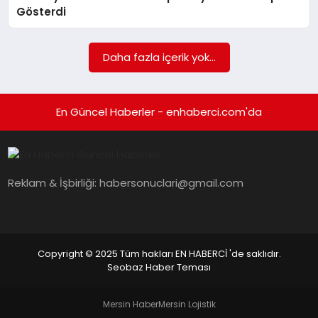
EKONOMI
Gösterdi
EĞITIM
Daha fazla içerik yok...
SIYASET
En Güncel Haberler - enhaberci.com'da
Reklam & İşbirliği:
habersonuclari@gmail.com
Copyright © 2025 Tüm hakları EN HABERCİ 'de saklıdır.
Seobaz Haber Teması
Mersin Haber
Mersin Lojistik