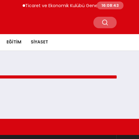
Ticaret ve Ekonomik Kulübü Genel Başkanı Sayın Mehme
16:08:43
EĞITIM
SIYASET