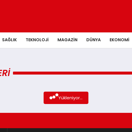
SAĞLIK
TEKNOLOJI
MAGAZIN
DÜNYA
EKONOMI
RI
Yükleniyor...