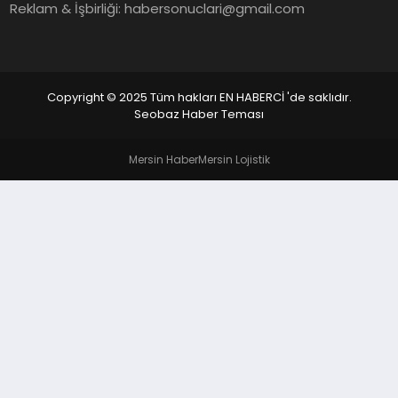
EKONOMI
Reklam & İşbirliği:
habersonuclari@gmail.com
EĞITIM
SIYASET
Copyright © 2025 Tüm hakları EN HABERCİ 'de saklıdır.
Seobaz Haber Teması
Mersin Haber
Mersin Lojistik