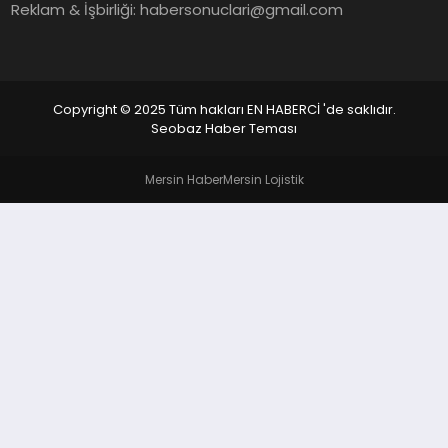
EKONOMI
Reklam & İşbirliği:
habersonuclari@gmail.com
EĞITIM
SIYASET
Copyright © 2025 Tüm hakları EN HABERCİ 'de saklıdır.
Seobaz Haber Teması
Mersin Haber
Mersin Lojistik