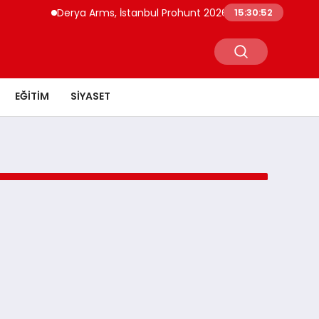
Derya Arms, İstanbul Prohunt 2026’da yeni nesil ürünle
15:30:52
EĞITIM
SIYASET