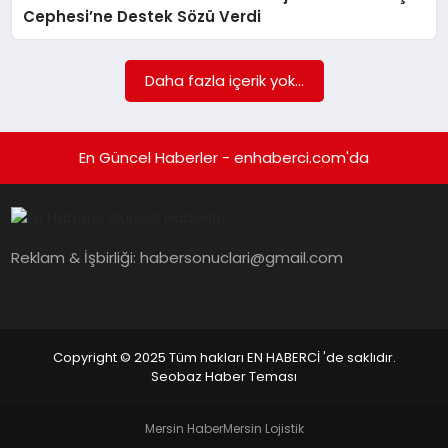
EKONOMI
Cephesi’ne Destek Sözü Verdi
EĞITIM
Daha fazla içerik yok...
SIYASET
En Güncel Haberler - enhaberci.com'da
Reklam & İşbirliği:
habersonuclari@gmail.com
Copyright © 2025 Tüm hakları EN HABERCİ 'de saklıdır.
Seobaz Haber Teması
Mersin Haber
Mersin Lojistik