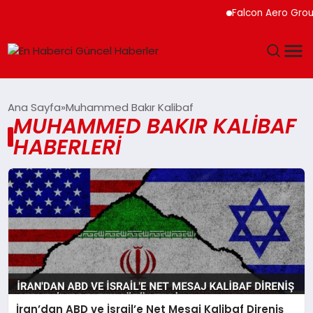
Falcon Aero Group,
GÜNDEM
Ana Sayfa
Muhammed Bakır Kalibaf
MUHAMMED BAKIR KALIBAF
SPOR
HABERLERI
SAĞLIK
TEKNOLOJI
MAGAZIN
DÜNYA
İran’dan ABD ve İsrail’e Net Mesaj Kalibaf Direniş