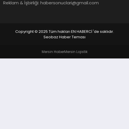
EKONOMI
Reklam & İşbirliği:
habersonuclari@gmail.com
EĞITIM
SIYASET
Copyright © 2025 Tüm hakları EN HABERCİ 'de saklıdır.
Seobaz Haber Teması
Mersin Haber
Mersin Lojistik