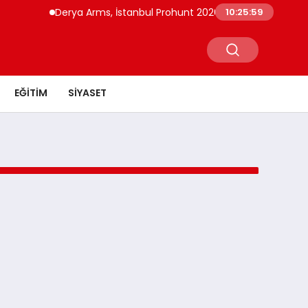
Derya Arms, İstanbul Prohunt 2026’da yeni nesil ürünle
10:25:59
EĞITIM
SIYASET