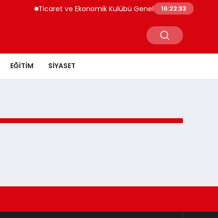
Ticaret ve Ekonomik Kulübü Genel Başkanı Sayın Mehme
16:22:33
EĞITIM
SIYASET