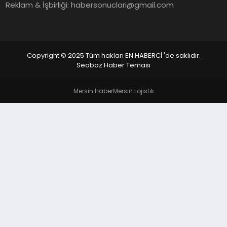
EKONOMI
Reklam & İşbirliği:
habersonuclari@gmail.com
EĞITIM
SIYASET
Copyright © 2025 Tüm hakları EN HABERCİ 'de saklıdır.
Seobaz Haber Teması
Mersin Haber
Mersin Lojistik