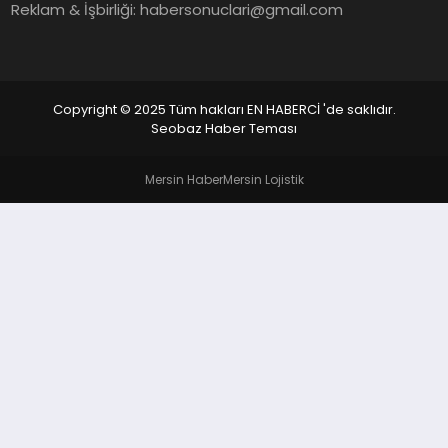
EKONOMI
Reklam & İşbirliği:
habersonuclari@gmail.com
EĞITIM
SIYASET
Copyright © 2025 Tüm hakları EN HABERCİ 'de saklıdır.
Seobaz Haber Teması
Mersin Haber
Mersin Lojistik