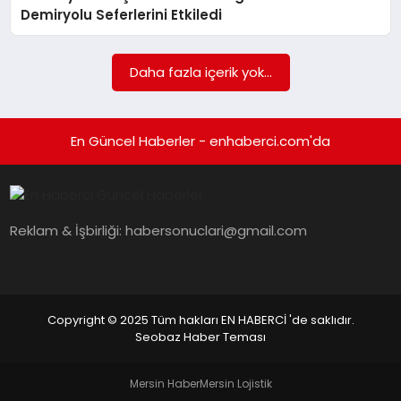
EKONOMI
Demiryolu Seferlerini Etkiledi
EĞITIM
Daha fazla içerik yok...
SIYASET
En Güncel Haberler - enhaberci.com'da
Reklam & İşbirliği:
habersonuclari@gmail.com
Copyright © 2025 Tüm hakları EN HABERCİ 'de saklıdır.
Seobaz Haber Teması
Mersin Haber
Mersin Lojistik