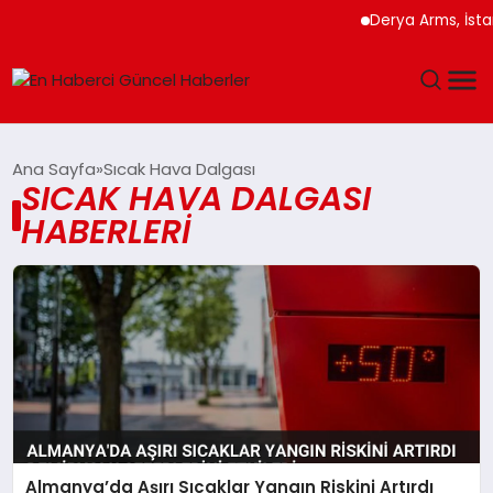
Derya Arms, İstan
GÜNDEM
Ana Sayfa
Sıcak Hava Dalgası
SICAK HAVA DALGASI
SPOR
HABERLERI
SAĞLIK
TEKNOLOJI
MAGAZIN
DÜNYA
Almanya’da Aşırı Sıcaklar Yangın Riskini Artırdı