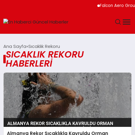
Falcon Aero Group,
GÜNDEM
Ana Sayfa
Sıcaklık Rekoru
SICAKLIK REKORU
SPOR
HABERLERI
SAĞLIK
TEKNOLOJI
MAGAZIN
DÜNYA
Almanya Rekor Sıcaklıkla Kavruldu Orman