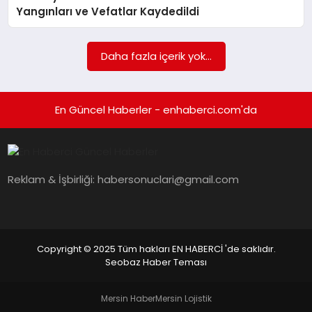
EKONOMI
Yangınları ve Vefatlar Kaydedildi
EĞITIM
Daha fazla içerik yok...
SIYASET
En Güncel Haberler - enhaberci.com'da
Reklam & İşbirliği:
habersonuclari@gmail.com
Copyright © 2025 Tüm hakları EN HABERCİ 'de saklıdır.
Seobaz Haber Teması
Mersin Haber
Mersin Lojistik