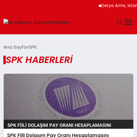
Derya Arms, İstanb
GÜNDEM
Ana Sayfa
SPK
SPK HABERLERI
SPOR
SAĞLIK
TEKNOLOJI
MAGAZIN
DÜNYA
SPK Fiili Dolaşım Pay Oranı Hesaplamasını