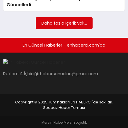
EKONOMI
Güncelledi
EĞITIM
Daha fazla içerik yok...
SIYASET
En Güncel Haberler - enhaberci.com'da
Reklam & İşbirliği:
habersonuclari@gmail.com
Copyright © 2025 Tüm hakları EN HABERCİ 'de saklıdır.
Seobaz Haber Teması
Mersin Haber
Mersin Lojistik