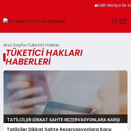
Salih Medya ile S
GÜNDEM
Ana Sayfa
Tüketici Hakları
TÜKETICI HAKLARI
SPOR
HABERLERI
SAĞLIK
TEKNOLOJI
MAGAZIN
DÜNYA
Tatilciler Dikkat Sahte Rezervasyonlara Karşı