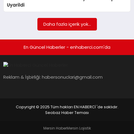
EKONOMI
Uyarildi
EĞITIM
Daha fazla içerik yok...
SIYASET
En Güncel Haberler - enhaberci.com'da
Reklam & İşbirliği:
habersonuclari@gmail.com
Copyright © 2025 Tüm hakları EN HABERCİ 'de saklıdır.
Seobaz Haber Teması
Mersin Haber
Mersin Lojistik