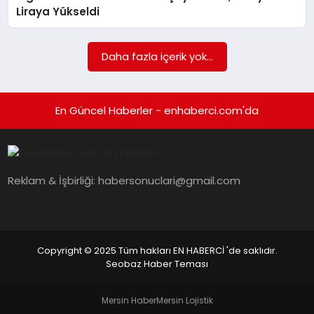
EKONOMI
Liraya Yükseldi
EĞITIM
Daha fazla içerik yok...
SIYASET
En Güncel Haberler - enhaberci.com'da
Reklam & İşbirliği:
habersonuclari@gmail.com
Copyright © 2025 Tüm hakları EN HABERCİ 'de saklıdır.
Seobaz Haber Teması
Mersin Haber
Mersin Lojistik