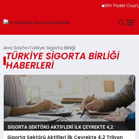
SRV Padel Court, 
GÜNDEM
Ana Sayfa
Türkiye Sigorta Birliği
TÜRKIYE SIGORTA BIRLIĞI
SPOR
HABERLERI
SAĞLIK
TEKNOLOJI
MAGAZIN
DÜNYA
Sigorta Sektörü Aktifleri İlk Çeyrekte 4,2 Trilyon