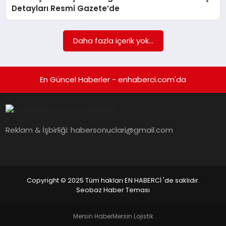
EKONOMI
Detayları Resmi Gazete’de
EĞITIM
Daha fazla içerik yok...
SIYASET
En Güncel Haberler - enhaberci.com'da
Reklam & İşbirliği:
habersonuclari@gmail.com
Copyright © 2025 Tüm hakları EN HABERCİ 'de saklıdır.
Seobaz Haber Teması
Mersin Haber
Mersin Lojistik