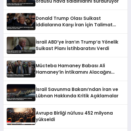
ordusu hava saldırılarını sürdürüyor
Donald Trump Olası Suikast
İddialarına Karşı İran İçin Talimat
Verdi
İsrail ABD’ye İran’ın Trump’a Yönelik
Suikast Planı İstihbaratını Verdi
Mücteba Hamaney Babası Ali
Hamaney’in İntikamını Alacağını
Duyurdu
İsrail Savunma Bakanı’ndan İran ve
Lübnan Hakkında Kritik Açıklamalar
Avrupa Birliği nüfusu 452 milyona
yükseldi