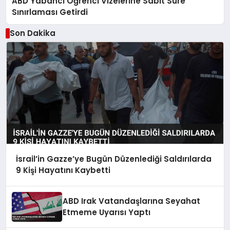
ABD Yabancı Öğrenci Vizelerine Sabit Süre
Sınırlaması Getirdi
Son Dakika
İsrail’in Gazze’ye Bugün Düzenlediği Saldırılarda
9 Kişi Hayatını Kaybetti
ABD Irak Vatandaşlarına Seyahat
Etmeme Uyarısı Yaptı