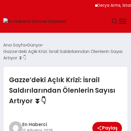
Derya Arms, İstanbul P
GÜNDEM
Ana Sayfa
Dünya
Gazze’deki Açlık Krizi: İsrail Saldırılarından Ölenlerin Sayısı
SPOR
Artıyor ⏬👇
SAĞLIK
Gazze’deki Açlık Krizi: İsrail
TEKNOLOJI
Saldırılarından Ölenlerin Sayısı
Artıyor ⏬👇
MAGAZIN
DÜNYA
En Haberci
Paylaş
12 Ağustos 2025