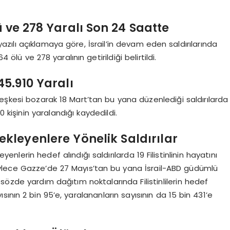
lü ve 278 Yaralı Son 24 Saatte
yazılı açıklamaya göre, İsrail’in devam eden saldırılarında
lü ve 278 yaralının getirildiği belirtildi.
 45.910 Yaralı
eşkesi bozarak 18 Mart’tan bu yana düzenlediği saldırılarda
10 kişinin yaralandığı kaydedildi.
ekleyenlere Yönelik Saldırılar
nlerin hedef alındığı saldırılarda 19 Filistinlinin hayatını
 Böylece Gazze’de 27 Mayıs’tan bu yana İsrail-ABD güdümlü
sözde yardım dağıtım noktalarında Filistinlilerin hedef
yısının 2 bin 95’e, yaralananların sayısının da 15 bin 431’e