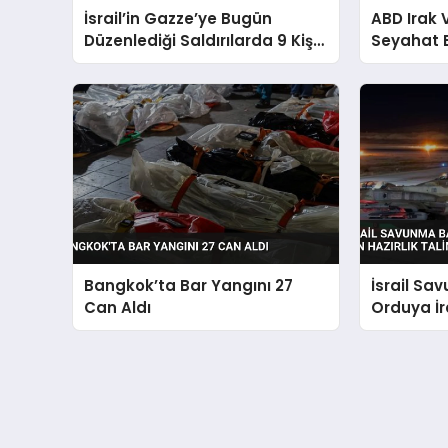
İsrail’in Gazze’ye Bugün
ABD Irak
Düzenlediği Saldırılarda 9 Kişi
Seyahat 
Hayatını Kaybetti
Bangkok’ta Bar Yangını 27
İsrail Sa
Can Aldı
Orduya İra
Hazırlık T