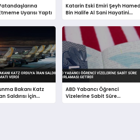
 Vatandaşlarına
Katarin Eski Emiri Şeyh Hame
Etmeme Uyarısı Yaptı
Bin Halife Al Sani Hayatini
Kaybetti
vunma Bakanı Katz
ABD Yabancı Öğrenci
n Saldırısı İçin
Vizelerine Sabit Süre
alimatı Verdi
Sınırlaması Getirdi