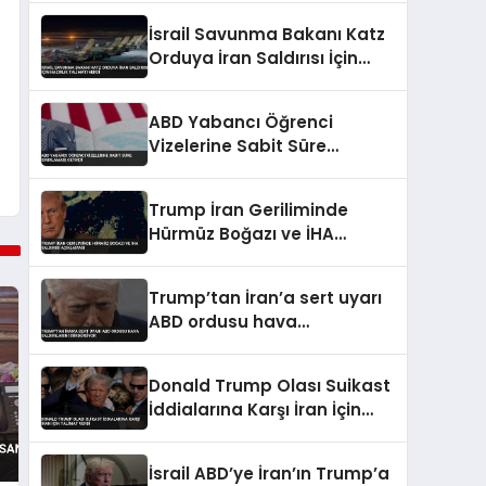
İsrail Savunma Bakanı Katz
Orduya İran Saldırısı İçin
Hazırlık Talimatı Verdi
ABD Yabancı Öğrenci
Vizelerine Sabit Süre
Sınırlaması Getirdi
Trump İran Geriliminde
Hürmüz Boğazı ve İHA
Saldırısı Açıklaması
Trump’tan İran’a sert uyarı
ABD ordusu hava
saldırılarını sürdürüyor
Donald Trump Olası Suikast
İddialarına Karşı İran İçin
Talimat Verdi
İsrail ABD’ye İran’ın Trump’a