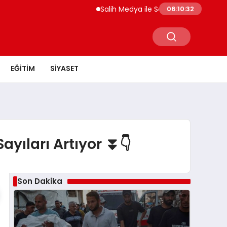
Salih Medya ile Sosyal Medya Profil Yön
06:10:32
EĞITIM
SIYASET
ayıları Artıyor ⏬👇
Son Dakika