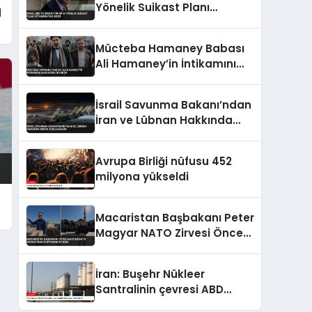
Yönelik Suikast Planı
d
İstihbaratını Verdi
Mücteba Hamaney Babası
Ali Hamaney’in İntikamını
Alacağını Duyurdu
İsrail Savunma Bakanı’ndan
İran ve Lübnan Hakkında
Kritik Açıklamalar
Avrupa Birliği nüfusu 452
milyona yükseldi
Macaristan Başbakanı Peter
Magyar NATO Zirvesi Öncesi
İstanbul’u Gezdi
İran: Buşehr Nükleer
Santralinin çevresi ABD
tarafından hedef alındı