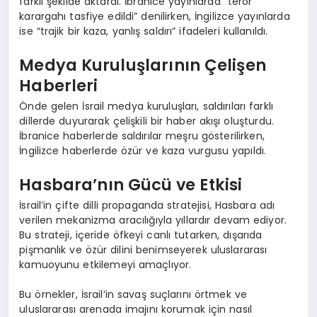
farklı şekilde aktardı. İbranice yayınlarda “terör
karargahı tasfiye edildi” denilirken, İngilizce yayınlarda
ise “trajik bir kaza, yanlış saldırı” ifadeleri kullanıldı.
Medya Kuruluşlarının Çelişen
Haberleri
Önde gelen İsrail medya kuruluşları, saldırıları farklı
dillerde duyurarak çelişkili bir haber akışı oluşturdu.
İbranice haberlerde saldırılar meşru gösterilirken,
İngilizce haberlerde özür ve kaza vurgusu yapıldı.
Hasbara’nın Gücü ve Etkisi
İsrail’in çifte dilli propaganda stratejisi, Hasbara adı
verilen mekanizma aracılığıyla yıllardır devam ediyor.
Bu strateji, içeride öfkeyi canlı tutarken, dışarıda
pişmanlık ve özür dilini benimseyerek uluslararası
kamuoyunu etkilemeyi amaçlıyor.
Bu örnekler, İsrail’in savaş suçlarını örtmek ve
uluslararası arenada imajını korumak için nasıl