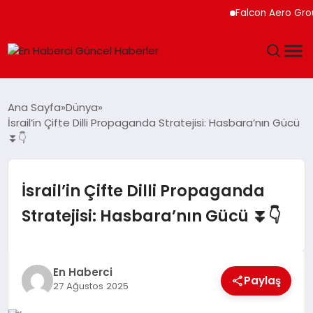
Falcon Aero Group, Kür
GÜNDEM
Ana Sayfa
Dünya
İsrail’in Çifte Dilli Propaganda Stratejisi: Hasbara’nın Gücü
SPOR
⏬👇
SAĞLIK
İsrail’in Çifte Dilli Propaganda
TEKNOLOJI
Stratejisi: Hasbara’nın Gücü ⏬👇
MAGAZIN
En Haberci
DÜNYA
Paylaş
27 Ağustos 2025