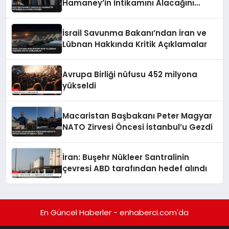
Hamaney’in İntikamını Alacağını
Duyurdu
İsrail Savunma Bakanı’ndan İran ve
Lübnan Hakkında Kritik Açıklamalar
Avrupa Birliği nüfusu 452 milyona
yükseldi
Macaristan Başbakanı Peter Magyar
NATO Zirvesi Öncesi İstanbul’u Gezdi
İran: Buşehr Nükleer Santralinin
çevresi ABD tarafından hedef alındı
En Güncel Haberler - enhaberci.com'da