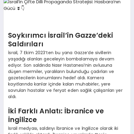
EKONOMI
EĞITIM
SIYASET
Soykırımcı İsrail’in Gazze’deki
Saldırıları
İsrail, 7 Ekim 2023’ten bu yana Gazze’de sivillerin
yaşadığı alanları geceleyin bombalamaya devam
ediyor. Son saldırıda Nasır Hastanesi’nin avlusuna
düşen mermiler, yaralıların bulunduğu çadırları ve
gazetecilerin konumlarını hedef aldı. Kamera
kayıtlarında kanlar içinde kalan muhabirler, yere
savrulan hastalar ve feryat eden sağlık çalışanları yer
aldı.
İki Farklı Anlatı: İbranice ve
İngilizce
İsrail medyası, saldırıyı İbranice ve İngilizce olarak iki