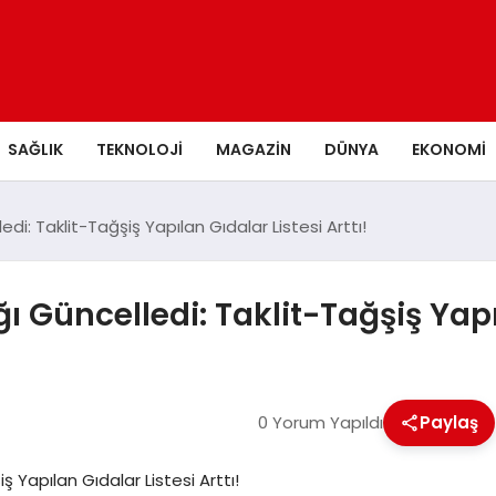
SAĞLIK
TEKNOLOJI
MAGAZIN
DÜNYA
EKONOMI
i: Taklit-Tağşiş Yapılan Gıdalar Listesi Arttı!
Güncelledi: Taklit-Tağşiş Yapıla
0 Yorum Yapıldı
Paylaş