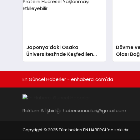
Japonya’daki Osaka
Dövme ve
Üniversitesi’nde Keşfedilen
Olası Bağ
AP2A1 Proteini Hücresel
Yaşlanmayı Etkileyebilir
En Güncel Haberler - enhaberci.com'da
Reklam & İşbirliği:
habersonuclari@gmail.com
Copyright © 2025 Tüm hakları EN HABERCİ 'de saklıdır.