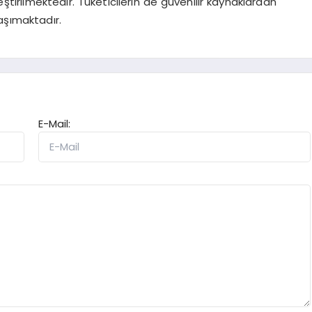
tirilmektedir. Tüketicilerin de güvenilir kaynaklardan
aşımaktadır.
E-Mail: