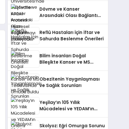
Yaşlanmayı Etkileyebilir
Dövme ve Kanser
Arasındaki Olası Bağlantı
İncelendi
Reflü Hastaları İçin İftar ve
Sahurda Beslenme Önerileri
Bilim İnsanları Doğal
Bileşikte Kanser ve MS
Tedavisinde Umudu Buldu
Obezitenin Yaygınlaşması
ve Sağlık Sorunları
Yeşilay’ın 105 Yıllık
Mücadelesi ve YEDAM’ın
Önemi
Skolyoz: Eğri Omurga Sorunu