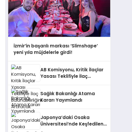
İzmir’in başarılı markası ‘Slimshape’
yeni yıla müjdelerle girdi!
AB Komisyonu, Kritik İlaçlar
Yasası Teklifiyle İlaç
Bulunabilirliğini Artıracak
Sağlık Bakanlığı Atama
Kararı Yayımlandı
Japonya’daki Osaka
Üniversitesi’nde Keşfedilen
AP2A1 Proteini Hücresel