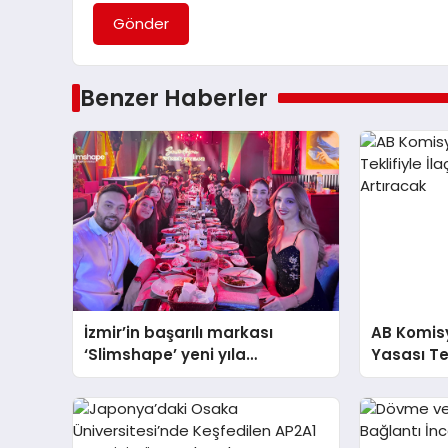
Gönder
Benzer Haberler
İzmir’in başarılı markası
AB Komisyo
‘Slimshape’ yeni yıla
Yasası Tek
müjdelerle girdi!
Bulunabili