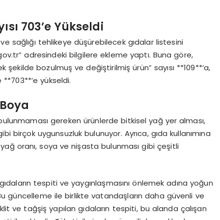
ısı 703’e Yükseldi
ve sağlığı tehlikeye düşürebilecek gıdalar listesini
gov.tr” adresindeki bilgilere ekleme yaptı. Buna göre,
cek şekilde bozulmuş ve değiştirilmiş ürün” sayısı **109**’a,
e **703**’e yükseldi.
 Boya
n bulunmaması gereken ürünlerde bitkisel yağ yer alması,
gibi birçok uygunsuzluk bulunuyor. Ayrıca, gıda kullanımına
 yağ oranı, soya ve nişasta bulunması gibi çeşitli
tür gıdaların tespiti ve yaygınlaşmasını önlemek adına yoğun
u güncelleme ile birlikte vatandaşların daha güvenli ve
lit ve tağşiş yapılan gıdaların tespiti, bu alanda çalışan