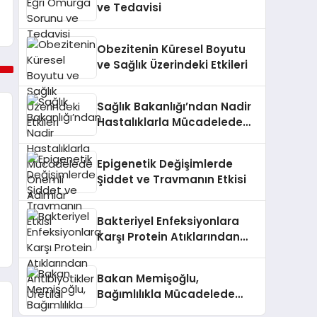
ve Tedavisi
Obezitenin Küresel Boyutu
ve Sağlık Üzerindeki Etkileri
Sağlık Bakanlığı’ndan Nadir
Hastalıklarla Mücadelede
Önemli Adımlar
Epigenetik Değişimlerde
Şiddet ve Travmanın Etkisi
Bakteriyel Enfeksiyonlara
Karşı Protein Atıklarından
Antibiyotikler Üretildi
Bakan Memişoğlu,
Bağımlılıkla Mücadelede
Yapılan Çalışmaları