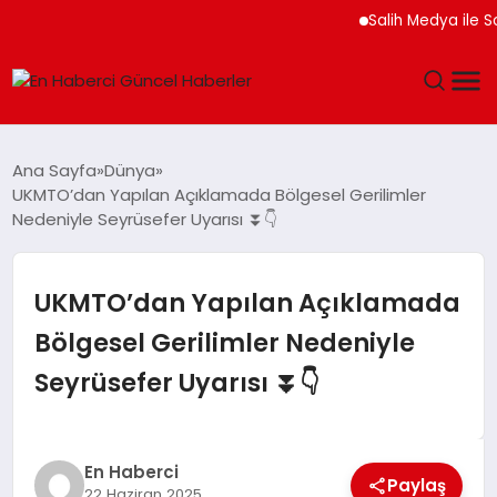
Salih Medya ile Sosyal
GÜNDEM
Ana Sayfa
Dünya
UKMTO’dan Yapılan Açıklamada Bölgesel Gerilimler
SPOR
Nedeniyle Seyrüsefer Uyarısı ⏬👇
SAĞLIK
UKMTO’dan Yapılan Açıklamada
TEKNOLOJI
Bölgesel Gerilimler Nedeniyle
Seyrüsefer Uyarısı ⏬👇
MAGAZIN
DÜNYA
En Haberci
Paylaş
22 Haziran 2025