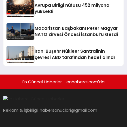
Avrupa Birliği nüfusu 452 milyona
yükseldi
Macaristan Başbakanı Peter Magyar
NATO Zirvesi Öncesi İstanbul’u Gezdi
İran: Buşehr Nükleer Santralinin
çevresi ABD tarafından hedef alındı
En Güncel Haberler - enhaberci.com'da
Reklam & İşbirliği:
habersonuclari@gmail.com