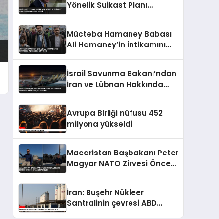
Yönelik Suikast Planı
İstihbaratını Verdi
Mücteba Hamaney Babası
Ali Hamaney’in İntikamını
Alacağını Duyurdu
İsrail Savunma Bakanı’ndan
İran ve Lübnan Hakkında
Kritik Açıklamalar
Avrupa Birliği nüfusu 452
milyona yükseldi
Macaristan Başbakanı Peter
Magyar NATO Zirvesi Öncesi
İstanbul’u Gezdi
İran: Buşehr Nükleer
Santralinin çevresi ABD
tarafından hedef alındı