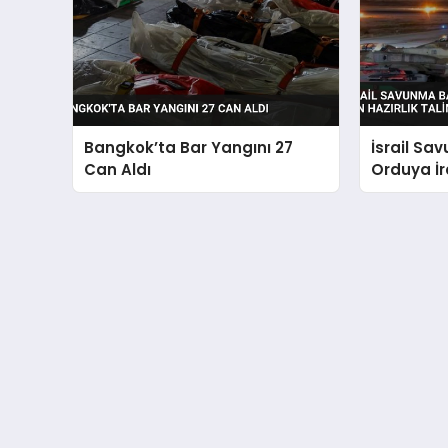
Bangkok’ta Bar Yangını 27
İsrail Sa
Can Aldı
Orduya İra
Hazırlık T