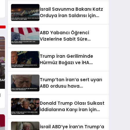
İsrail Savunma Bakanı Katz
Orduya İran Saldırısı İçin
Hazırlık Talimatı Verdi
ABD Yabancı Öğrenci
Vizelerine Sabit Süre
Sınırlaması Getirdi
Trump İran Geriliminde
Hürmüz Boğazı ve İHA
Saldırısı Açıklaması
Trump’tan İran’a sert uyarı
ABD ordusu hava
saldırılarını sürdürüyor
d
Donald Trump Olası Suikast
İddialarına Karşı İran İçin
Talimat Verdi
İsrail ABD’ye İran’ın Trump’a