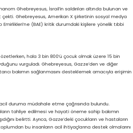
om Ghebreyesus, İsrail’in saldırıları altında bulunan ve
at çekti. Ghebreyesus, Amerikan X şirketinin sosyal medya
mirlikleri’ne (BAE) kritik durumdaki kişilere yönelik tıbbi
zetlerken, hala 3 bin 800’ü çocuk olmak üzere 15 bin
uyduğunu vurguladı. Ghebreyesus, Gazze’den ve diğer
kurtarıcı bakımın sağlanmasını desteklemek amacıyla erişimin
 acil duruma müdahale etme çağrısında bulundu.
aların tahliye edilmesi ve hayati öneme sahip bakımın
dığını belirtti. Ayrıca, Gazze’deki çocukların ve hastaların
 toplumdan bu insanların acil ihtiyaçlarına destek olmalarını