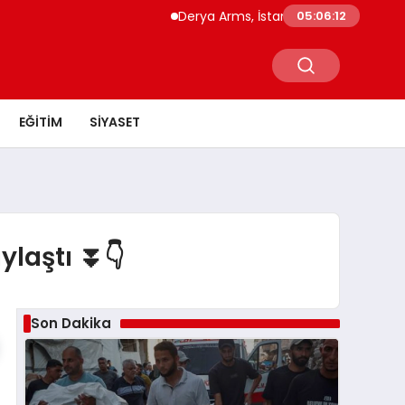
Derya Arms, İstanbul Prohunt 2026’da ye
05:06:12
EĞITIM
SIYASET
ylaştı ⏬👇
Son Dakika