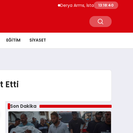
Derya Arms, İstanbul Prohunt 2026’da ye
13:18:40
EĞITIM
SIYASET
 Etti
Son Dakika