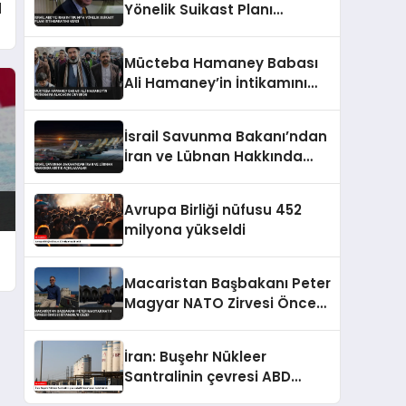
d
Yönelik Suikast Planı
İstihbaratını Verdi
Mücteba Hamaney Babası
Ali Hamaney’in İntikamını
Alacağını Duyurdu
İsrail Savunma Bakanı’ndan
İran ve Lübnan Hakkında
Kritik Açıklamalar
Avrupa Birliği nüfusu 452
milyona yükseldi
Macaristan Başbakanı Peter
Magyar NATO Zirvesi Öncesi
İstanbul’u Gezdi
İran: Buşehr Nükleer
Santralinin çevresi ABD
tarafından hedef alındı