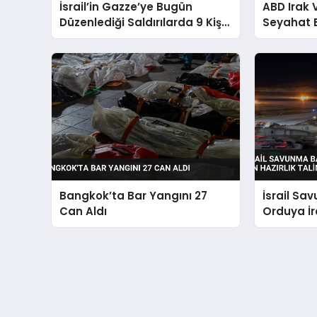
İsrail’in Gazze’ye Bugün
ABD Irak
Düzenlediği Saldırılarda 9 Kişi
Seyahat 
Hayatını Kaybetti
Bangkok’ta Bar Yangını 27
İsrail Sa
Can Aldı
Orduya İra
Hazırlık T