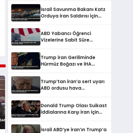
İsrail Savunma Bakanı Katz
Orduya İran Saldırısı İçin
Hazırlık Talimatı Verdi
ABD Yabancı Öğrenci
Vizelerine Sabit Süre
Sınırlaması Getirdi
Trump İran Geriliminde
Hürmüz Boğazı ve İHA
Saldırısı Açıklaması
Trump’tan İran’a sert uyarı
ABD ordusu hava
saldırılarını sürdürüyor
Donald Trump Olası Suikast
İddialarına Karşı İran İçin
Talimat Verdi
İsrail ABD’ye İran’ın Trump’a