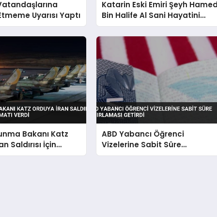
 Vatandaşlarına
Katarin Eski Emiri Şeyh Hame
Etmeme Uyarısı Yaptı
Bin Halife Al Sani Hayatini
Kaybetti
vunma Bakanı Katz
ABD Yabancı Öğrenci
n Saldırısı İçin
Vizelerine Sabit Süre
alimatı Verdi
Sınırlaması Getirdi