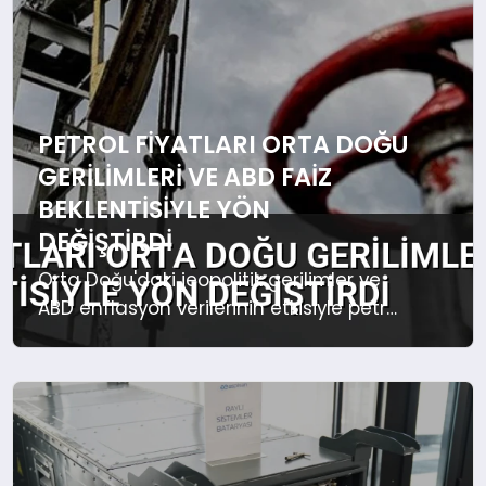
EKONOMI
EĞITIM
SIYASET
PETROL FIYATLARI ORTA DOĞU
GERILIMLERI VE ABD FAIZ
BEKLENTISIYLE YÖN
DEĞIŞTIRDI
Orta Doğu'daki jeopolitik gerilimler ve
ABD enflasyon verilerinin etkisiyle petrol
fiyatları dalgalanıyor. Brent petrol 84
dolar seviyesinde işlem görüyor.