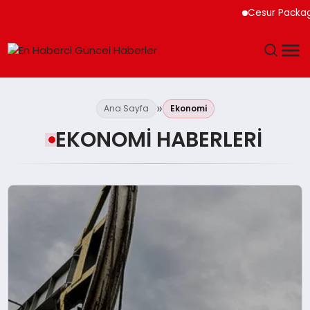
Cesur Packaging, Mısır’daki
GÜNDEM
Ana Sayfa
Ekonomi
SPOR
EKONOMI HABERLERI
SAĞLIK
TEKNOLOJI
MAGAZIN
DÜNYA