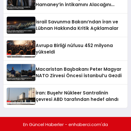
Hamaney’in İntikamını Alacağını
Duyurdu
İsrail Savunma Bakanı’ndan İran ve
Lübnan Hakkında Kritik Açıklamalar
Avrupa Birliği nüfusu 452 milyona
yükseldi
Macaristan Başbakanı Peter Magyar
NATO Zirvesi Öncesi İstanbul’u Gezdi
İran: Buşehr Nükleer Santralinin
çevresi ABD tarafından hedef alındı
En Güncel Haberler - enhaberci.com'da