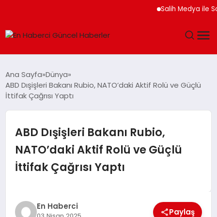
Salih Medya ile Sosyal
GÜNDEM
Ana Sayfa
Dünya
ABD Dışişleri Bakanı Rubio, NATO’daki Aktif Rolü ve Güçlü
SPOR
İttifak Çağrısı Yaptı
SAĞLIK
ABD Dışişleri Bakanı Rubio,
TEKNOLOJI
NATO’daki Aktif Rolü ve Güçlü
İttifak Çağrısı Yaptı
MAGAZIN
DÜNYA
En Haberci
Paylaş
03 Nisan 2025