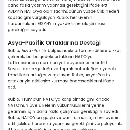
daha fazla yatırım yapması gerektiğini ifade etti.
ABD’nin NATO’ya olan taahhüdünün yüzde 5’lik hedefi
kapsadığını vurgulayan Rubio, her üyenin
harcamalarını GSYH’nin yüzde 5’ine ulaştırması
gerektiğini söyledi.
Asya-Pasifik Ortaklarına Desteği
Rubio, Asya-Pasifik bölgesindeki artan tehditlere dikkat
çekerek, bu bölgedeki ortakların NATO’ya
katılmasından memnuniyet duyacaklarını belirtti.
Seyrüsefer özgürlüğü ve toprak bütünlüğüne yönelik
tehditlerin arttığını vurgulayan Rubio, Asya-Pasifik
ortaklarıyla etkileşim kurmayı önemsediklerini ifade
etti.
Rubio, Trump’un NATO’ya karşı olmadığını, ancak
NATO’nun üye ülkelerin yükümlülüklerini yerine
getirmek için daha fazla çalışması gerektiğini söyledi.
Rubio, NATO’nun güçlü ve canlı olması için her üyenin
adil şekilde harcama yapması gerektiğini vurgulayarak,
ittifakın geleceği için gerçekçi bir yaklaşım