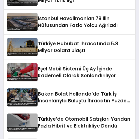
Milyar TL’lik İlgi
İstanbul Havalimanları 78 İlin
Nüfusundan Fazla Yolcu Ağırladı
Türkiye Hububat İhracatında 5.8
Milyar Dolara Ulaştı
Eşel Mobil Sistemi Üç Ay İçinde
Kademeli Olarak Sonlandırılıyor
Bakan Bolat Hollanda’da Türk İş
İnsanlarıyla Buluştu İhracatın Yüzde
43’ü AB’ye
Türkiye’de Otomobil Satışları Yarıdan
Fazla Hibrit ve Elektrikliye Döndü