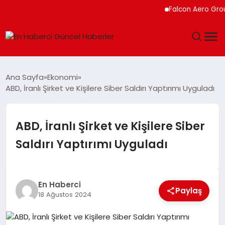
Falcon Aero Group, Kü
GÜNDEM
Ana Sayfa
Ekonomi
ABD, İranlı Şirket ve Kişilere Siber Saldırı Yaptırımı Uyguladı
SPOR
SAĞLIK
ABD, İranlı Şirket ve Kişilere Siber
Saldırı Yaptırımı Uyguladı
TEKNOLOJI
MAGAZIN
En Haberci
Paylaş
18 Ağustos 2024
DÜNYA