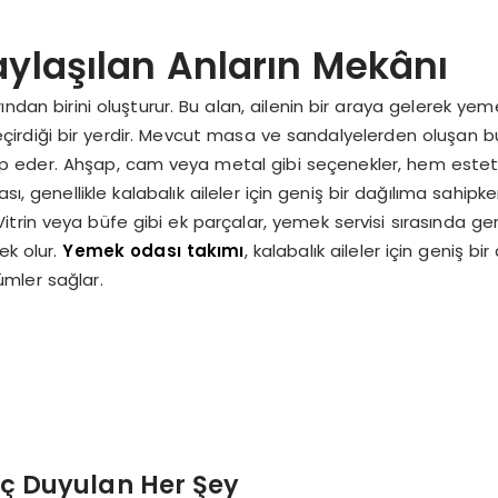
Paylaşılan Anların Mekânı
ndan birini oluşturur. Bu alan, ailenin bir araya gelerek yem
eçirdiği bir yerdir. Mevcut masa ve sandalyelerden oluşan bu
 hitap eder. Ahşap, cam veya metal gibi seçenekler, hem este
ı, genellikle kalabalık aileler için geniş bir dağılıma sahipk
trin veya büfe gibi ek parçalar, yemek servisi sırasında ger
ek olur.
Yemek odası takımı
, kalabalık aileler için geniş bi
mler sağlar.
yaç Duyulan Her Şey