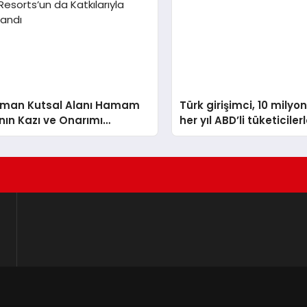
Liman Kutsal Alanı Hamam
Türk girişimci, 10 milyo
nın Kazı ve Onarımı
her yıl ABD’li tüketiciler
tum Hotels&Resorts’un da
buluşturuyor
larıyla Tamamlandı