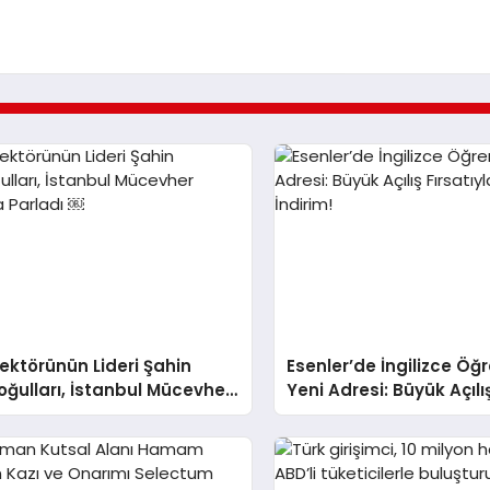
Sektörünün Lideri Şahin
Esenler’de İngilizce Ö
oğulları, İstanbul Mücevher
Yeni Adresi: Büyük Açılış
nda Parladı ￼
%20 İndirim!