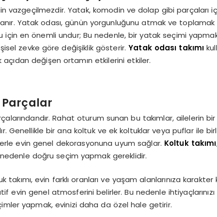
 için vazgeçilmezdir. Yatak, komodin ve dolap gibi parçaları 
arlanır. Yatak odası, günün yorgunluğunu atmak ve toplamak i
uyku için en önemli undur; Bu nedenle, bir yatak seçimi yapma
şisel zevke göre değişiklik gösterir.
Yatak odası takımı
kul
açıdan değişen ortamın etkilerini etkiler.
 Parçalar
çalarındandır. Rahat oturum sunan bu takımlar, ailelerin bi
ır. Genellikle bir ana koltuk ve ek koltuklar veya puflar ile birl
senlerle evin genel dekorasyonuna uyum sağlar.
Koltuk takımı
 nedenle doğru seçim yapmak gereklidir.
 takımı, evin farklı oranları ve yaşam alanlarınıza karakter
f evin genel atmosferini belirler. Bu nedenle ihtiyaçlarınızı
mler yapmak, evinizi daha da özel hale getirir.