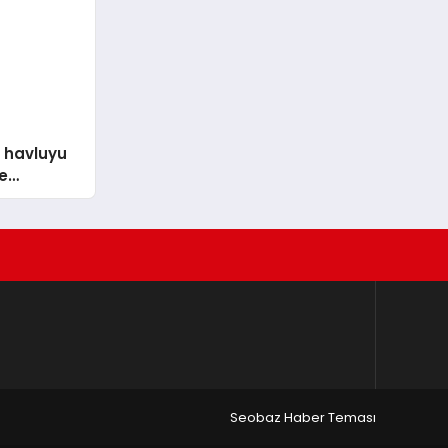
n havluyu
le
Seobaz Haber Teması