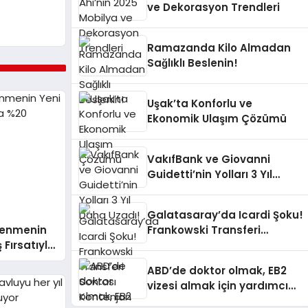
ve Dekorasyon Trendleri
Ramazanda Kilo Almadan
Sağlıklı Beslenin!
Uşak’ta Konforlu ve
Ekonomik Ulaşım Çözümü
VakıfBank ve Giovanni
Guidetti’nin Yolları 3 Yıl
Daha Uzadı!
Galatasaray’da Icardi Şoku!
ğrenmenin
Frankowski Transferi
 Fırsatıyla
Sonrası Kontenjan Engeli
ABD’de doktor olmak, EB2
vizesi almak için yardımcı
mı oluyor?