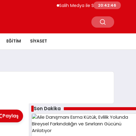
Salih Medya ile Sosyal Medya Profil Yön
20:42:46
EĞITIM
SIYASET
Son Dakika
Paylaş