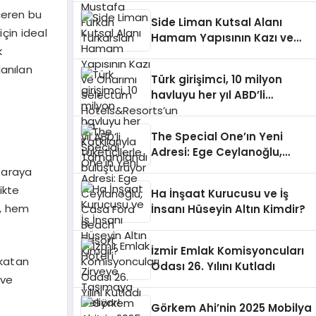
içeren bu
Side Liman Kutsal Alanı
çin ideal
Hamam Yapısının Kazı ve
k
Onarımı Selectum
Hotels&Resorts’un da
lanılan
Türk girişimci, 10 milyon
Katkılarıyla Tamamlandı
havluyu her yıl ABD’li
tüketicilerle buluşturuyor
The Special One’ın Yeni
Adresi: Ege Ceylanoğlu,
Casa Fora Beach Resort
r araya
Hotel’i Zirveye Taşımaya
ikte
Ha İnşaat Kurucusu ve İş
Geliyor!
, hem
İnsanı Hüseyin Altın Kimdir?
İzmir Emlak Komisyoncuları
 katan
Odası 26. Yılını Kutladı
 ve
Görkem Ahi’nin 2025 Mobilya