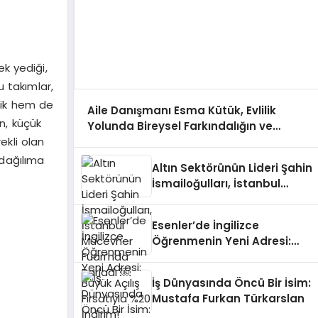
ek yediği,
 takımlar,
tik hem de
Aile Danışmanı Esma Kütük, Evlilik
en, küçük
Yolunda Bireysel Farkındalığın ve
Sınırların Gücünü Anlatıyor
ekli olan
r dağılıma
Altın Sektörünün Lideri Şahin
İsmailoğulları, İstanbul
Mücevher Fuarı’nda Parladı ￼
Esenler’de İngilizce
Öğrenmenin Yeni Adresi:
Büyük Açılış Fırsatıyla %20
İndirim!
İş Dünyasında Öncü Bir İsim:
Mustafa Furkan Türkarslan