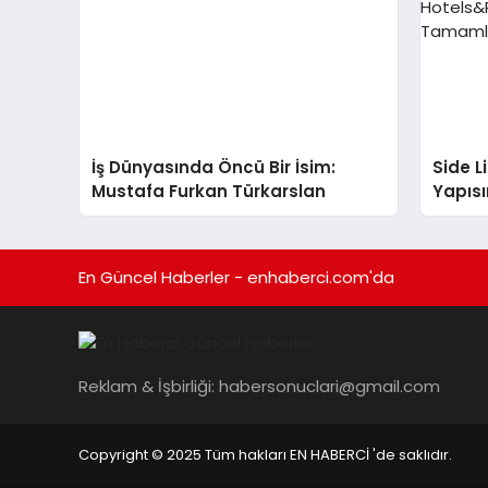
İş Dünyasında Öncü Bir İsim:
Side 
Mustafa Furkan Türkarslan
Yapısı
Selec
Katkı
En Güncel Haberler - enhaberci.com'da
Reklam & İşbirliği:
habersonuclari@gmail.com
Copyright © 2025 Tüm hakları EN HABERCİ 'de saklıdır.