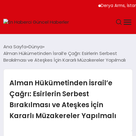
Derya Arms, İstanbul P
GÜNDEM
Ana Sayfa
Dünya
Alman Hükümetinden İsrail’e Çağrı: Esirlerin Serbest
SPOR
Bırakılması ve Ateşkes İçin Kararlı Müzakereler Yapılmalı
SAĞLIK
Alman Hükümetinden İsrail’e
TEKNOLOJI
Çağrı: Esirlerin Serbest
Bırakılması ve Ateşkes İçin
MAGAZIN
Kararlı Müzakereler Yapılmalı
DÜNYA