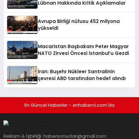
Lübnan Hakkında Kritik Açıklamalar
Avrupa Birliği nüfusu 452 milyona
yükseldi
Macaristan Başbakanı Peter Magyar
NATO Zirvesi Öncesi İstanbul’u Gezdi
İran: Buşehr Nükleer Santralinin
çevresi ABD tarafından hedef alındı
En Güncel Haberler - enhaberci.com'da
Reklam & İşbirliği:
habersonuclari@gmail.com