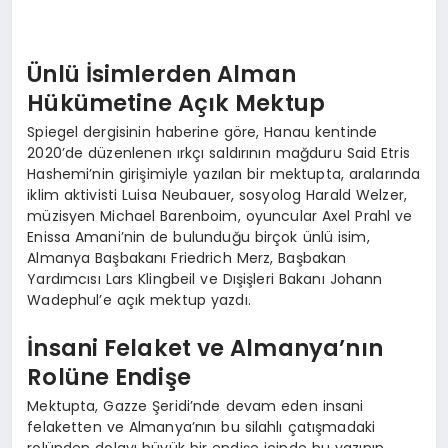
EKONOMI
EĞITIM
Ünlü İsimlerden Alman
Hükümetine Açık Mektup
SIYASET
Spiegel dergisinin haberine göre, Hanau kentinde
2020’de düzenlenen ırkçı saldırının mağduru Said Etris
Hashemi’nin girişimiyle yazılan bir mektupta, aralarında
iklim aktivisti Luisa Neubauer, sosyolog Harald Welzer,
müzisyen Michael Barenboim, oyuncular Axel Prahl ve
Enissa Amani’nin de bulunduğu birçok ünlü isim,
Almanya Başbakanı Friedrich Merz, Başbakan
Yardımcısı Lars Klingbeil ve Dışişleri Bakanı Johann
Wadephul’e açık mektup yazdı.
İnsani Felaket ve Almanya’nın
Rolüne Endişe
Mektupta, Gazze Şeridi’nde devam eden insani
felaketten ve Almanya’nın bu silahlı çatışmadaki