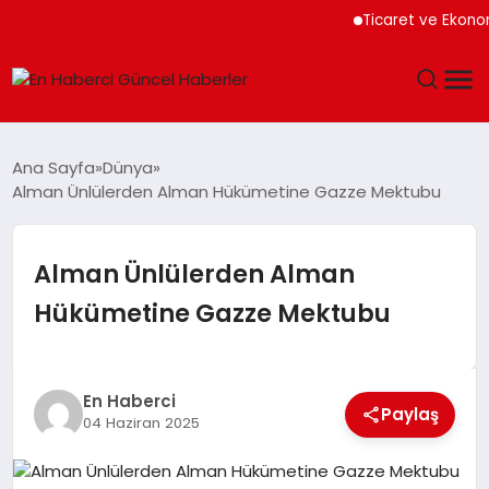
Ticaret ve Ekonomik K
GÜNDEM
Ana Sayfa
Dünya
Alman Ünlülerden Alman Hükümetine Gazze Mektubu
SPOR
SAĞLIK
Alman Ünlülerden Alman
Hükümetine Gazze Mektubu
TEKNOLOJI
MAGAZIN
En Haberci
Paylaş
04 Haziran 2025
DÜNYA