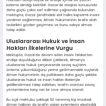
rolünden dolayı büyük bir endişe içinde bu yazının
kaleme alındığı belirtildi. Gazze’de ateşkes konusunda
daha güçlü çaba sarf edilmesi çağrısında bulunulan
mektupta, Gazze Şeridi’ndeki sivil halka kapsamlı insani
yardımın sağlanması, Alman hükümetinin İsrail’e silah
tedarikini gözden geçirmesi ve bunu askıya alması
talep edildi.
Uluslararası Hukuk ve İnsan
Hakları İlkelerine Vurgu
Mektupta, Gazze’de devam eden insani felaketten
endişe duyulduğuna dikkat çekilerek, Almanya
uluslararası hukuk çerçevesinde savaş suçlarını
önleme yükümlülüğünü yerine getirmemekle suçlandı.
Alman hükümetinin dış politikasını daha güçlü şekilde
uluslararası hukuk ve insan hakları ilkeleriyle
şekillendirmesi talep edilirken, İsrail’in orantısız savaş
yöntemlerine karşı net bir tavır alması istendi.
Bu açık mektubu yaklaşık 50 tanınmış kişi imzaladı.
Alman halkının da İsrail’in askeri eylemlerini eleştirdiği