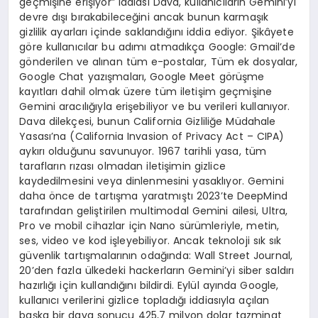
geçmişine erişiyor” iddiası Dava, kullanıcıların Gemini’yi
devre dışı bırakabileceğini ancak bunun karmaşık
gizlilik ayarları içinde saklandığını iddia ediyor. Şikâyete
göre kullanıcılar bu adımı atmadıkça Google: Gmail’de
gönderilen ve alınan tüm e-postalar, Tüm ek dosyalar,
Google Chat yazışmaları, Google Meet görüşme
kayıtları dahil olmak üzere tüm iletişim geçmişine
Gemini aracılığıyla erişebiliyor ve bu verileri kullanıyor.
Dava dilekçesi, bunun California Gizliliğe Müdahale
Yasası’na (California Invasion of Privacy Act – CIPA)
aykırı olduğunu savunuyor. 1967 tarihli yasa, tüm
tarafların rızası olmadan iletişimin gizlice
kaydedilmesini veya dinlenmesini yasaklıyor. Gemini
daha önce de tartışma yaratmıştı 2023’te DeepMind
tarafından geliştirilen multimodal Gemini ailesi, Ultra,
Pro ve mobil cihazlar için Nano sürümleriyle, metin,
ses, video ve kod işleyebiliyor. Ancak teknoloji sık sık
güvenlik tartışmalarının odağında: Wall Street Journal,
20’den fazla ülkedeki hackerların Gemini’yi siber saldırı
hazırlığı için kullandığını bildirdi. Eylül ayında Google,
kullanıcı verilerini gizlice topladığı iddiasıyla açılan
başka bir dava sonucu 425,7 milyon dolar tazminat