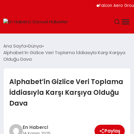
Falcon Aero Group, Küre
GÜNDEM
Ana Sayfa
Dünya
Alphabet’in Gizlice Veri Toplama İddiasıyla Karşı Karşıya
SPOR
Olduğu Dava
SAĞLIK
Alphabet’in Gizlice Veri Toplama
TEKNOLOJI
İddiasıyla Karşı Karşıya Olduğu
Dava
MAGAZIN
DÜNYA
En Haberci
Paylaş
14 Kasım 2025