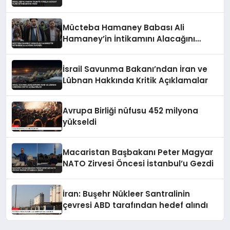
Mücteba Hamaney Babası Ali
Hamaney’in İntikamını Alacağını
Duyurdu
İsrail Savunma Bakanı’ndan İran ve
Lübnan Hakkında Kritik Açıklamalar
Avrupa Birliği nüfusu 452 milyona
yükseldi
Macaristan Başbakanı Peter Magyar
NATO Zirvesi Öncesi İstanbul’u Gezdi
İran: Buşehr Nükleer Santralinin
çevresi ABD tarafından hedef alındı