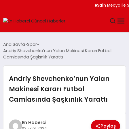
Salih Medya ile So
GÜNDEM
Ana Sayfa
Spor
Andriy Shevchenko’nun Yalan Makinesi Kararı Futbol
SPOR
Camiasında Şaşkınlık Yarattı
SAĞLIK
Andriy Shevchenko’nun Yalan
TEKNOLOJI
Makinesi Kararı Futbol
Camiasında Şaşkınlık Yarattı
MAGAZIN
DÜNYA
En Haberci
Paylaş
02 Ekim 2024