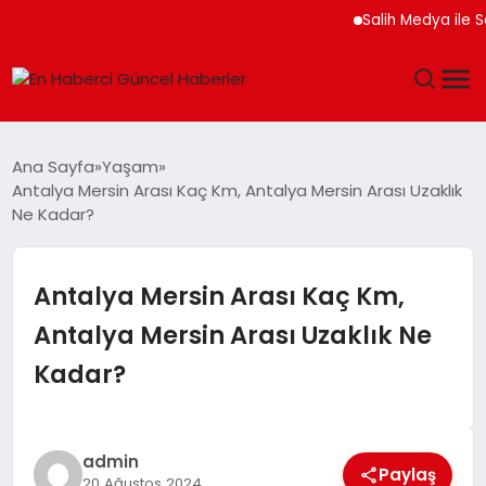
Salih Medya ile Sos
GÜNDEM
Ana Sayfa
Yaşam
Antalya Mersin Arası Kaç Km, Antalya Mersin Arası Uzaklık
SPOR
Ne Kadar?
SAĞLIK
Antalya Mersin Arası Kaç Km,
TEKNOLOJI
Antalya Mersin Arası Uzaklık Ne
Kadar?
MAGAZIN
DÜNYA
admin
Paylaş
20 Ağustos 2024