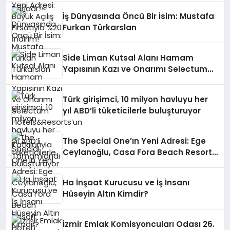
İş Dünyasında Öncü Bir İsim: Mustafa
Furkan Türkarslan
Side Liman Kutsal Alanı Hamam
Yapısının Kazı ve Onarımı Selectum
Hotels&Resorts’un da Katkılarıyla
Tamamlandı
Türk girişimci, 10 milyon havluyu her
yıl ABD’li tüketicilerle buluşturuyor
The Special One’ın Yeni Adresi: Ege
Ceylanoğlu, Casa Fora Beach Resort
Hotel’i Zirveye Taşımaya Geliyor!
Ha İnşaat Kurucusu ve İş İnsanı
Hüseyin Altın Kimdir?
İzmir Emlak Komisyoncuları Odası 26.