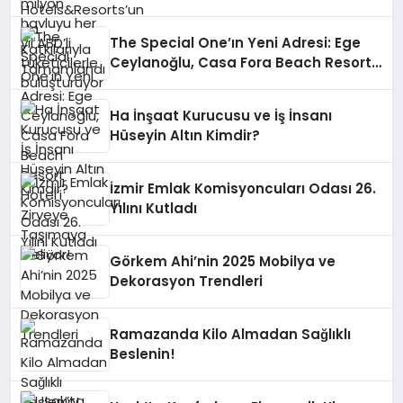
The Special One’ın Yeni Adresi: Ege
Ceylanoğlu, Casa Fora Beach Resort
Hotel’i Zirveye Taşımaya Geliyor!
Ha İnşaat Kurucusu ve İş İnsanı
Hüseyin Altın Kimdir?
İzmir Emlak Komisyoncuları Odası 26.
Yılını Kutladı
Görkem Ahi’nin 2025 Mobilya ve
Dekorasyon Trendleri
Ramazanda Kilo Almadan Sağlıklı
Beslenin!