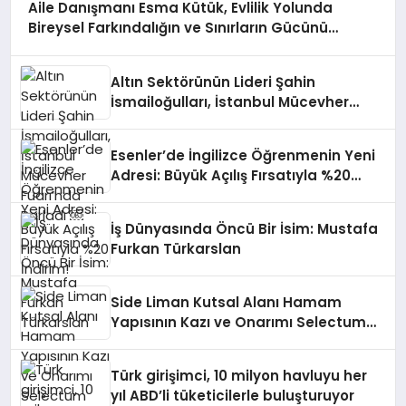
Aile Danışmanı Esma Kütük, Evlilik Yolunda
Bireysel Farkındalığın ve Sınırların Gücünü
Anlatıyor
Altın Sektörünün Lideri Şahin
İsmailoğulları, İstanbul Mücevher
Fuarı’nda Parladı ￼
Esenler’de İngilizce Öğrenmenin Yeni
Adresi: Büyük Açılış Fırsatıyla %20
İndirim!
İş Dünyasında Öncü Bir İsim: Mustafa
Furkan Türkarslan
Side Liman Kutsal Alanı Hamam
Yapısının Kazı ve Onarımı Selectum
Hotels&Resorts’un da Katkılarıyla
Tamamlandı
Türk girişimci, 10 milyon havluyu her
yıl ABD’li tüketicilerle buluşturuyor