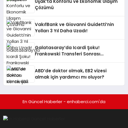
Uşak’ta Konforlu ve Ekonomik Ulaşım
Çözümü
VakıfBank ve Giovanni Guidetti’nin
Yolları 3 Yıl Daha Uzadı!
Galatasaray’da Icardi Şoku!
Frankowski Transferi Sonrası
Kontenjan Engeli
ABD’de doktor olmak, EB2 vizesi
almak için yardımcı mı oluyor?
En Güncel Haberler - enhaberci.com'da