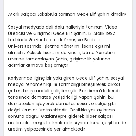
EKONOMI
Atarlı Salçacı Lakabıyla tanınan Gece Elif Şahin kimdir?
EĞITIM
Sosyal medyada deli dolu halleriyle tanınan, Video
SIYASET
Üreticisi ve Girişimci Gece Elif Şahin, 13 Aralık 1992
tarihinde Gaziantep’te doğmuş ve Balıkesir
Üniversitesi’nde İşletme Yönetimi lisans eğitimi
almıştır. Yüksek lisansını da yine İşletme Yönetimi
üzerine tamamlayan Şahin, girişimcilik yolunda
adımlar atmaya başlamıştır.
Kariyerinde ilginç bir yola giren Gece Elif Şahin, sosyal
medya fenomenliği ile tarımcılığı birleştirerek dikkat
çeken bir iş modeli geliştirmiştir. Bandırma’da kendi
tarlasında domates yetiştiriciliği yapan Şahin, bu
domatesleri işleyerek domates sosu ve salça gibi
doğal ürünler üretmektedir. Özellikle yaz aylarının
sonuna doğru, Gaziantep’e giderek biber salçası
üretimi ile meşgul olmaktadır. Ayrıca turşu çeşitleri de
üretim yelpazesinde yer almaktadır.