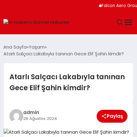
Falcon Aero Group, 
GÜNDEM
Ana Sayfa
Yaşam
Atarlı Salçacı Lakabıyla tanınan Gece Elif Şahin kimdir?
SPOR
SAĞLIK
Atarlı Salçacı Lakabıyla tanınan
Gece Elif Şahin kimdir?
TEKNOLOJI
MAGAZIN
admin
Paylaş
28 Ağustos 2024
DÜNYA