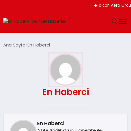
Falcon Aero Group,
GÜNDEM
Ana Sayfa
En Haberci
SPOR
SAĞLIK
TEKNOLOJI
En Haberci
MAGAZIN
DÜNYA
En Haberci
A Life Sağlık Grubu: Obezite ile