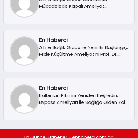
EKONOMI
Mücadelede Kapalı Ameliyat
Yöntemleri
EĞITIM
SIYASET
En Haberci
A Life Sağlık Grubu ile Yeni Bir Başlangıç:
Mide Küçültme Ameliyatını Prof. Dr.
Fahri Yetişir Anlatıyor
En Haberci
Kalbinizin Ritmini Yeniden Keşfedin:
Bypass Ameliyatı ile Sağlığa Giden Yol
En Güncel Haberler - enhaberci.com'da