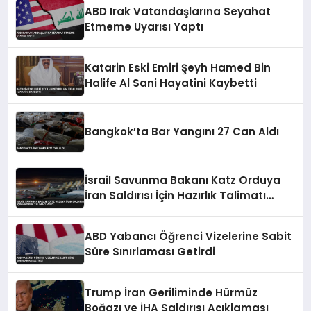
ABD Irak Vatandaşlarına Seyahat
Etmeme Uyarısı Yaptı
Katarin Eski Emiri Şeyh Hamed Bin
Halife Al Sani Hayatini Kaybetti
Bangkok’ta Bar Yangını 27 Can Aldı
İsrail Savunma Bakanı Katz Orduya
İran Saldırısı İçin Hazırlık Talimatı
Verdi
ABD Yabancı Öğrenci Vizelerine Sabit
Süre Sınırlaması Getirdi
Trump İran Geriliminde Hürmüz
Boğazı ve İHA Saldırısı Açıklaması