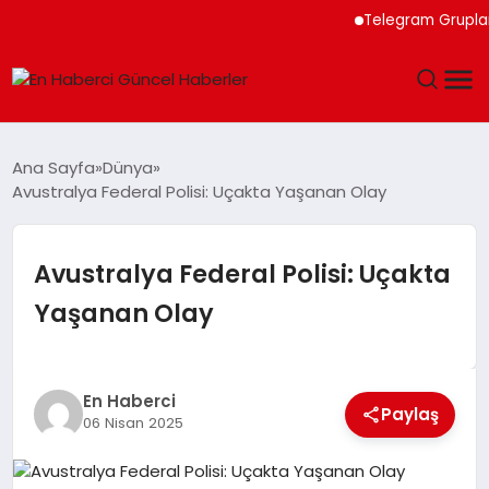
Telegram Grupları ile
GÜNDEM
Ana Sayfa
Dünya
Avustralya Federal Polisi: Uçakta Yaşanan Olay
SPOR
SAĞLIK
Avustralya Federal Polisi: Uçakta
Yaşanan Olay
TEKNOLOJI
MAGAZIN
En Haberci
Paylaş
06 Nisan 2025
DÜNYA