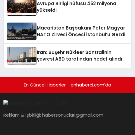
Avrupa Birliği nüfusu 452 milyona
yükseldi
Macaristan Başbakanı Peter Magyar
NATO Zirvesi Öncesi İstanbul’u Gezdi
İran: Buşehr Nükleer Santralinin
çevresi ABD tarafından hedef alındı
En Güncel Haberler - enhaberci.com'da
Reklam & İşbirliği:
habersonuclari@gmail.com